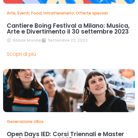
Arte
,
Eventi
,
Food
,
Intrattenimeto
,
Offerte speciali
Cantiere Boing Festival a Milano: Musica,
Arte e Divertimento il 30 settembre 2023
Abbas Monzer
Settembre 22, 2023
Scopri di più
Generazione UBox
Open Days IED: Corsi Triennali e Master