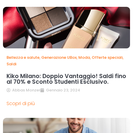
Bellezza e salute
,
Generazione UBox
,
Moda
,
Offerte speciali
,
Saldi
Kiko Milano: Doppio Vantaggio! Saldi fino
al 70% e Sconto Studenti Esclusivo.
Abbas Monzer
Gennaio 23, 2024
Scopri di più