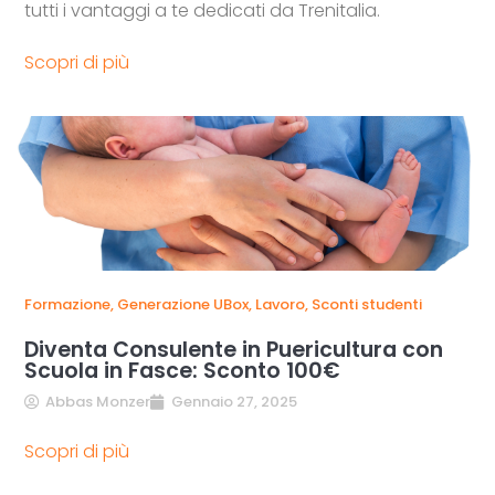
tutti i vantaggi a te dedicati da Trenitalia.
Scopri di più
Formazione
,
Generazione UBox
,
Lavoro
,
Sconti studenti
Diventa Consulente in Puericultura con
Scuola in Fasce: Sconto 100€
Abbas Monzer
Gennaio 27, 2025
Scopri di più