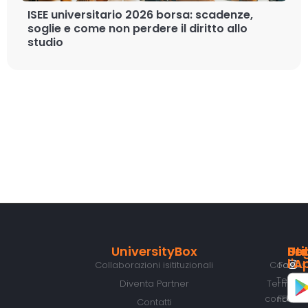
ISEE universitario 2026 borsa: scadenze,
soglie e come non perdere il diritto allo
studio
UniversityBox
Util
Pro
Seg
Sc
l'A
Collaborazioni isitituzionali
Cookies
Fast
Tech
Diventa Partner
Termini 
condizion
FESR
Contatti