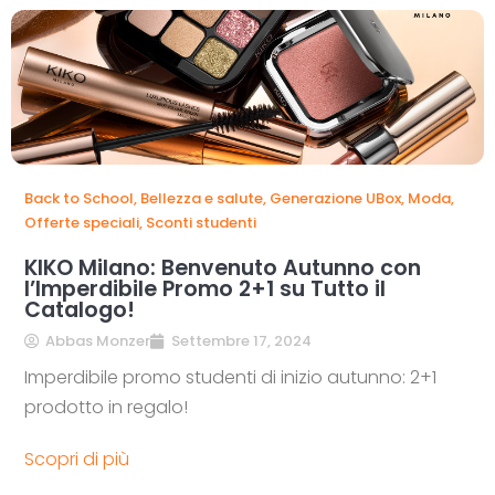
Back to School
,
Bellezza e salute
,
Generazione UBox
,
Moda
,
Offerte speciali
,
Sconti studenti
KIKO Milano: Benvenuto Autunno con
l’Imperdibile Promo 2+1 su Tutto il
Catalogo!
Abbas Monzer
Settembre 17, 2024
Imperdibile promo studenti di inizio autunno: 2+1
prodotto in regalo!
Scopri di più