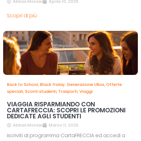
Abbas Monzer
Aprile 10, 2025
Scopri di più
Back to School
,
Black friday
,
Generazione UBox
,
Offerte
speciali
,
Sconti studenti
,
Trasporti
,
Viaggi
VIAGGIA RISPARMIANDO CON
CARTAFRECCIA: SCOPRI LE PROMOZIONI
DEDICATE AGLI STUDENTI
Abbas Monzer
Marzo 11, 2025
Iscriviti al programma CartaFRECCIA ed accedi a