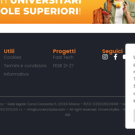
Utili
Progetti
Seguici
Cookies
Fast Tech
Termini e condizioni
FESR 21-27
Informativa
o – Sede legale: Corso Concordia 11, 20129 Milano – PI/CF 03302820968 – Iscritta al
00,00 i.v. – info@universitybox.com – All right reserved. UniversityBox – testata r
491