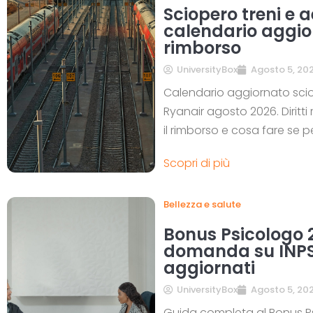
Sciopero treni e 
calendario aggiorn
rimborso
UniversityBox
Agosto 5, 20
Calendario aggiornato scioper
Ryanair agosto 2026. Diritti
il rimborso e cosa fare se per
Scopri di più
Bellezza e salute
Bonus Psicologo 
domanda su INPS,
aggiornati
UniversityBox
Agosto 5, 20
Guida completa al Bonus P