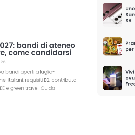
Uno
Sam
S8
Pran
27: bandi di ateneo
per 
re, come candidarsi
026
bandi aperti a luglio-
Vivi
ovu
i italiani, requisiti B2, contributo
Fre
EE e green travel. Guida