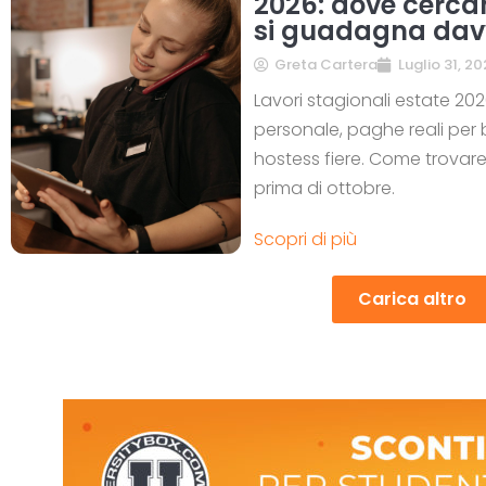
2026: dove cerca
si guadagna dav
Greta Cartera
Luglio 31, 20
Lavori stagionali estate 202
personale, paghe reali per b
hostess fiere. Come trovare
prima di ottobre.
Scopri di più
Carica altro