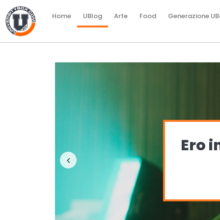
Home
UBlog
Arte
Food
Generazione UB
Ero in lacrime. Poi ho capi
non esisteva.
Previous
10 LUGLIO 2026