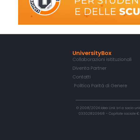
UniversityBox
Collaborazioni isitituzionali
Diventa Partner
Contatti
Politica Parità di Genere
© 2008/2024 Idea Link srl a socio unic
03302820968 – Capitale sociale € 50.0