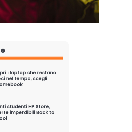
le
pri i laptop che restano
ci nel tempo, scegli
romebook
nti studenti HP Store,
erte imperdibili Back to
ool