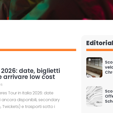
Editoria
Sco
velo
 2026: date, biglietti
Ch
e arrivare low cost
26
Sco
es Tour in Italia 2026: date
Off
i ancora disponibili, secondary
Sch
, Twickets) e trasporti sotto i