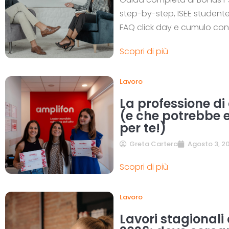
step-by-step, ISEE studente 
FAQ click day e cumulo con
Scopri di più
Lavoro
La professione di
(e che potrebbe e
per te!)
Greta Cartera
Agosto 3, 2
Scopri di più
Lavoro
Lavori stagional