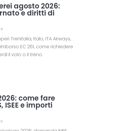
aerei agosto 2026:
ato e diritti di
26
i Trenitalia, Italo, ITA Airways,
 rimborso EC 261, come richiedere
di il volo o il treno.
2026: come fare
 ISEE e importi
26
sicologo 2026: domanda INPS