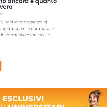
no ancora e quanto
vero
26
6: località con carenza di
agnini, camerieri, animatori e
 lavoro subito e fare cassa