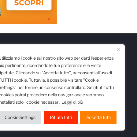
Scarica l'App
Utilizziamo i cookie sul nostro sito web per darti l'esperienza
più pertinente, ricordando le tue preferenze e le visite
ripetute. Cliccando su "Accetta tutto", acconsenti all'uso di
TUTTI i cookie. Tuttavia, è possibile visitare "Cookie
Settings" per fornire un consenso controllato. Se rifiuti tutti i
cookies potrai procedere nella navigazione e verranno
installati solo i cookie necessari.
Leggi di più
 registro delle imprese di Milano al n.
egistrata al Tribunale di Milano al n.
Cookie Settings
Rifiuta tutti
Accetta tutti