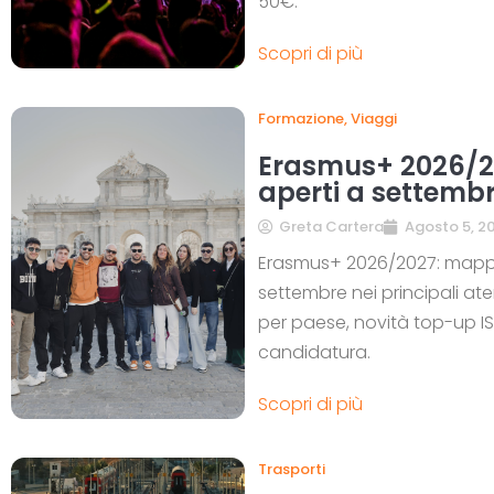
50€.
Scopri di più
Formazione
,
Viaggi
Erasmus+ 2026/20
aperti a settemb
Greta Cartera
Agosto 5, 2
Erasmus+ 2026/2027: mappa 
settembre nei principali atene
per paese, novità top-up IS
candidatura.
Scopri di più
Trasporti