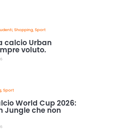
tudenti
,
Shopping
,
Sport
a calcio Urban
empre voluto.
26
g
,
Sport
lcio World Cup 2026:
an Jungle che non
26