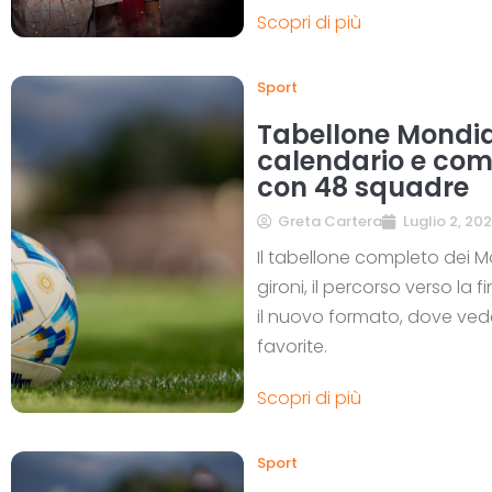
Scopri di più
Sport
Tabellone Mondial
calendario e com
con 48 squadre
Greta Cartera
Luglio 2, 20
Il tabellone completo dei Mo
gironi, il percorso verso la 
il nuovo formato, dove veder
favorite.
Scopri di più
Sport