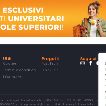
Utili
Progetti
Seguici
Cookies
Fast Tech
Termini e condizioni
FESR 21-27
Informativa
o – Sede legale: Corso Concordia 11, 20129 Milano – PI/CF 03302820968 – Iscritta al
00,00 i.v. – info@universitybox.com – All right reserved. UniversityBox – testata r