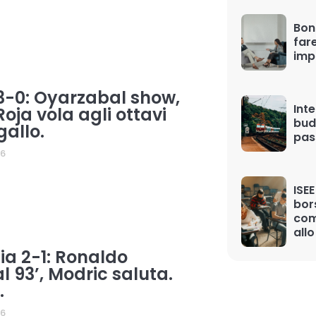
Bon
far
imp
-0: Oyarzabal show,
Inte
Roja vola agli ottavi
bud
gallo.
pas
26
ISEE
bor
com
allo
ia 2-1: Ronaldo
l 93’, Modric saluta.
.
26