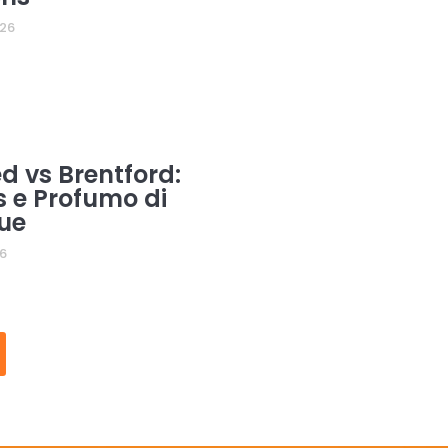
026
d vs Brentford:
s e Profumo di
ue
26