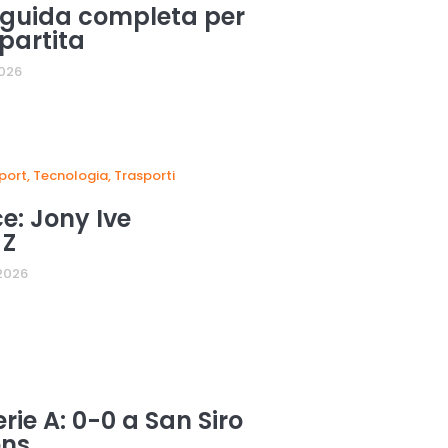
a guida completa per
partita
2026
port
,
Tecnologia
,
Trasporti
e: Jony Ive
 Z
2026
rie A: 0-0 a San Siro
ons