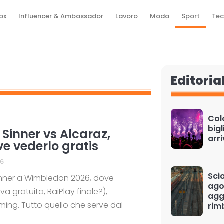
ox
Influencer & Ambassador
Lavoro
Moda
Sport
Tec
Editoria
Cold
bigl
Sinner vs Alcaraz,
arr
ove vederlo gratis
26
Scio
 Sinner a Wimbledon 2026, dove
ago
 gratuita, RaiPlay finale?),
aggi
aming. Tutto quello che serve dal
rim