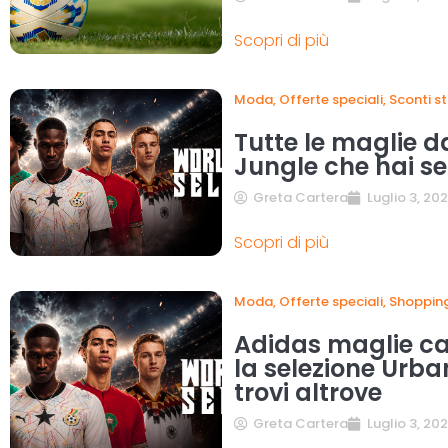
Scopri di più
Moda
,
Offerte speciali
,
Sconti s
Tutte le maglie d
Jungle che hai s
Greta Cartera
Luglio 3, 20
Scopri di più
Moda
,
Offerte speciali
,
Shoppin
Adidas maglie ca
la selezione Urb
trovi altrove
Greta Cartera
Luglio 3, 20