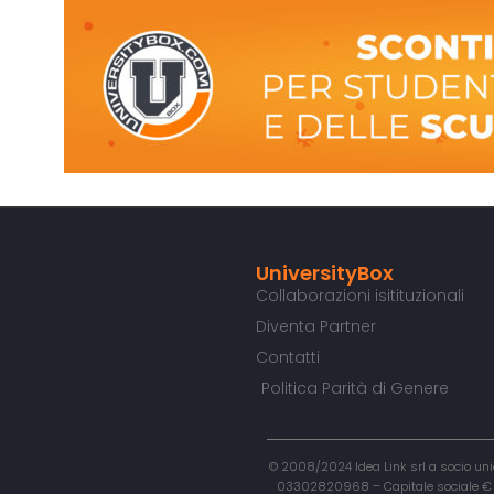
UniversityBox
Collaborazioni isitituzionali
Diventa Partner
Contatti
Politica Parità di Genere
© 2008/2024 Idea Link srl a socio unic
03302820968 – Capitale sociale € 50.0