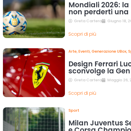
Mondiali 2026: l
non perderti una 
Greta Cartera
Giugno 18, 
Scopri di più
Arte
,
Eventi
,
Generazione UBox
,
S
Design Ferrari Luc
sconvolge la Gen
Greta Cartera
Maggio 26, 
Scopri di più
Sport
Milan Juventus Se
e Corsa Champi