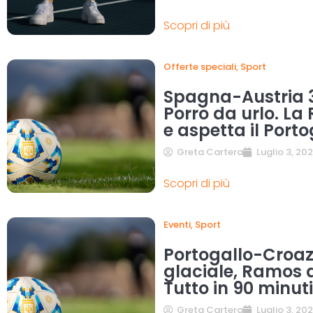
Scopri di più
Offerte speciali
,
Sport
Spagna-Austria 3
Porro da urlo. La 
e aspetta il Porto
Greta Cartera
Luglio 3, 20
Scopri di più
Eventi
,
Sport
Portogallo-Croaz
glaciale, Ramos a
Tutto in 90 minuti
Greta Cartera
Luglio 3, 20