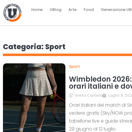
Home
UBlog
Arte
Food
Generazione UB
Categoria: Sport
Sport
Wimbledon 2026: 
orari italiani e d
Greta Cartera
Luglio 9, 20
Orari italiani dei match di
vedere gratis (Sky/NOW prova
tabellone live e guide stre
29 giugno al 12 luglio.