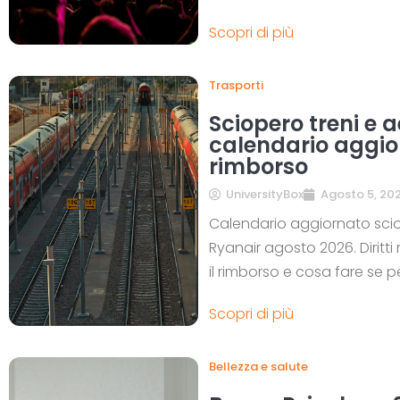
Scopri di più
Trasporti
Sciopero treni e 
calendario aggiorn
rimborso
UniversityBox
Agosto 5, 20
Calendario aggiornato scioper
Ryanair agosto 2026. Diritti
il rimborso e cosa fare se per
Scopri di più
Bellezza e salute