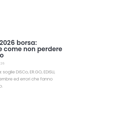
 2026 borsa:
 e come non perdere
io
026
: soglie DiSCo, ER.GO, EDISU,
tembre ed errori che fanno
o.