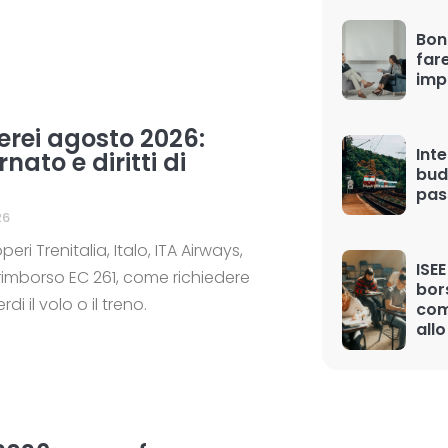
Bon
far
imp
aerei agosto 2026:
Inte
ato e diritti di
bud
pas
26
i Trenitalia, Italo, ITA Airways,
ISEE
 rimborso EC 261, come richiedere
bor
di il volo o il treno.
com
allo