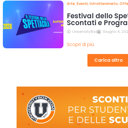
Arte
,
Eventi
,
Intrattenimeto
,
Offe
Festival dello Spe
Scontati e Prog
UniversityBox
Giugno 4, 20
Scopri di più
Carica altro