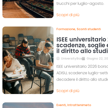
trucchi per luglio-agosto.
Scopri di più
Formazione
,
Sconti studenti
ISEE universitario
scadenze, soglie
il diritto allo stud
UniversityBox
Giugno 22, 2
ISEE universitario 2026 borsa
ADISU, scadenze luglio-set
decadere il diritto allo studi
Scopri di più
Eventi
,
Intrattenimeto