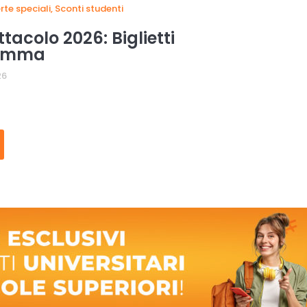
rte speciali
,
Sconti studenti
ttacolo 2026: Biglietti
ramma
26