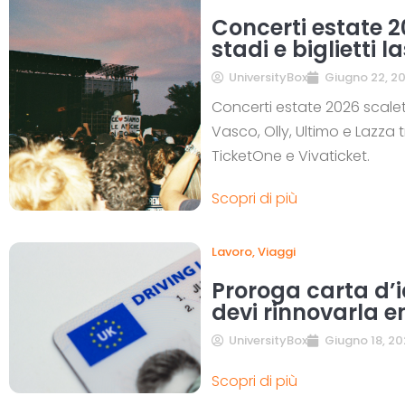
Concerti estate 2
stadi e biglietti 
UniversityBox
Giugno 22, 2
Concerti estate 2026 scalet
Vasco, Olly, Ultimo e Lazza tra
TicketOne e Vivaticket.
Scopri di più
Lavoro
,
Viaggi
Proroga carta d’i
devi rinnovarla en
UniversityBox
Giugno 18, 20
Scopri di più