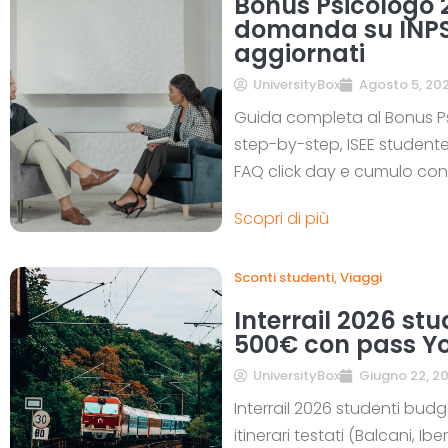
Bonus Psicologo 
domanda su INPS,
aggiornati
UniversityBox
Agosto 5, 20
Guida completa al Bonus P
step-by-step, ISEE studente 
FAQ click day e cumulo con
Scopri di più
Sconti studenti
,
Viaggi
Interrail 2026 stu
500€ con pass Y
UniversityBox
Giugno 22, 2
Interrail 2026 studenti budg
itinerari testati (Balcani, Iber