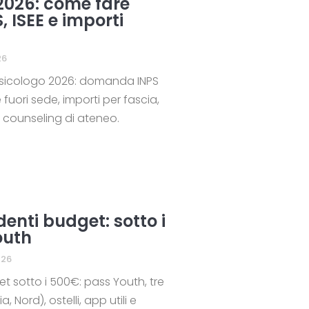
2026: come fare
 ISEE e importi
26
sicologo 2026: domanda INPS
fuori sede, importi per fascia,
 counseling di ateneo.
denti budget: sotto i
outh
026
et sotto i 500€: pass Youth, tre
ia, Nord), ostelli, app utili e