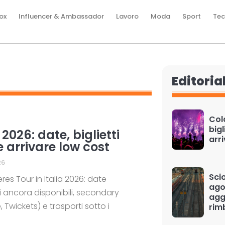
ox
Influencer & Ambassador
Lavoro
Moda
Sport
Tec
Editoria
Cold
bigl
 2026: date, biglietti
arr
e arrivare low cost
26
Scio
es Tour in Italia 2026: date
ago
i ancora disponibili, secondary
aggi
, Twickets) e trasporti sotto i
rim