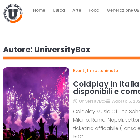
Home
UBlog
Arte
Food
Generazione UB
Autore:
UniversityBox
Eventi
,
Intrattenimeto
Coldplay in Italia
disponibili e com
UniversityBox
Agosto 5, 20
Coldplay Music Of The Spher
Milano, Roma, Napoli, settor
ticketing affidabile (Fansale
50€.