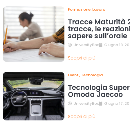
Formazione
,
Lavoro
Tracce Maturità 2
tracce, le reazion
sapere sull’orale
UniversityBox
Giugno 18, 20
Scopri di più
Eventi
,
Tecnologia
Tecnologia Super
Omoda Jaecoo
UniversityBox
Giugno 17, 20
Scopri di più