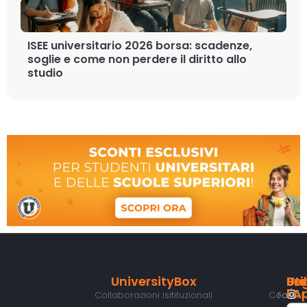
ISEE universitario 2026 borsa: scadenze,
soglie e come non perdere il diritto allo
studio
UniversityBox
Util
Pro
Seg
Sc
l'A
Collaborazioni isitituzionali
Cookies
Fast