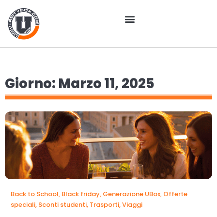
Giorno: Marzo 11, 2025
Back to School
,
Black friday
,
Generazione UBox
,
Offerte
speciali
,
Sconti studenti
,
Trasporti
,
Viaggi