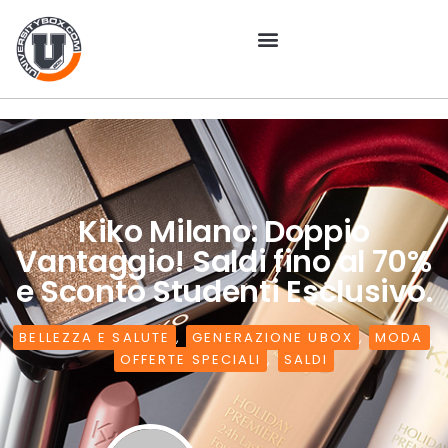
Kiko Milano: Doppio
Vantaggio! Saldi fino al 70%
e Sconto Studenti Esclusivo.
BELLEZZA E SALUTE
,
GENERAZIONE UBOX
,
MODA
,
OFFERTE SPECIALI
,
SALDI