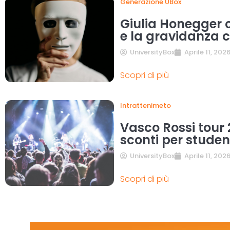
Generazione UBox
Giulia Honegger c
e la gravidanza c
UniversityBox
Aprile 11, 202
Scopri di più
Intrattenimeto
Vasco Rossi tour 2
sconti per studen
UniversityBox
Aprile 11, 202
Scopri di più