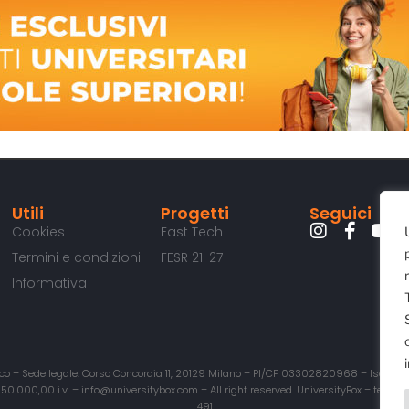
Utili
Progetti
Seguici
Cookies
Fast Tech
Termini e condizioni
FESR 21-27
Informativa
o – Sede legale: Corso Concordia 11, 20129 Milano – PI/CF 03302820968 – Iscritta al
00,00 i.v. – info@universitybox.com – All right reserved. UniversityBox – testata r
491