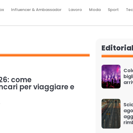
ox
Influencer & Ambassador
Lavoro
Moda
Sport
Tec
Editoria
Cold
bigl
026: come
arr
ncari per viaggiare e
6
Scio
ago
aggi
rim