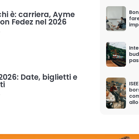
Bon
hi è: carriera, Ayme
far
on Fedez nel 2026
imp
6
Inte
bud
pas
026: Date, biglietti e
ti
ISEE
bor
6
com
allo