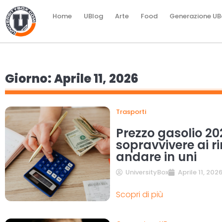
Home
UBlog
Arte
Food
Generazione UB
Giorno: Aprile 11, 2026
Trasporti
Prezzo gasolio 2
sopravvivere ai ri
andare in uni
UniversityBox
Aprile 11, 202
Scopri di più