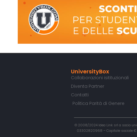
UniversityBox
Collaborazioni isitituzionali
Diventa Partner
Contatti
Politica Parità di Genere
© 2008/2024 Idea Link srl a socio unic
03302820968 – Capitale sociale € 50.0