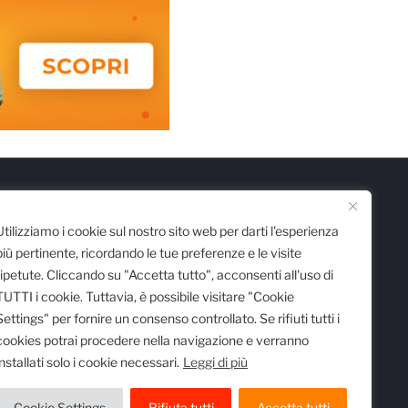
Scarica l'App
Utilizziamo i cookie sul nostro sito web per darti l'esperienza
più pertinente, ricordando le tue preferenze e le visite
ripetute. Cliccando su "Accetta tutto", acconsenti all'uso di
TUTTI i cookie. Tuttavia, è possibile visitare "Cookie
Settings" per fornire un consenso controllato. Se rifiuti tutti i
cookies potrai procedere nella navigazione e verranno
installati solo i cookie necessari.
Leggi di più
 registro delle imprese di Milano al n.
egistrata al Tribunale di Milano al n.
Cookie Settings
Rifiuta tutti
Accetta tutti