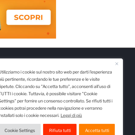
Scarica l'App
Utilizziamo i cookie sul nostro sito web per darti l'esperienza
più pertinente, ricordando le tue preferenze e le visite
ripetute. Cliccando su "Accetta tutto", acconsenti all'uso di
TUTTI i cookie. Tuttavia, è possibile visitare "Cookie
Settings" per fornire un consenso controllato. Se rifiuti tutti i
cookies potrai procedere nella navigazione e verranno
installati solo i cookie necessari.
Leggi di più
 registro delle imprese di Milano al n.
egistrata al Tribunale di Milano al n.
Cookie Settings
Rifiuta tutti
Accetta tutti