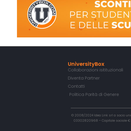
UniversityBox
Collaborazioni isitituzionali
Diventa Partner
Contatti
Politica Parità di Genere
© 2008/2024 Idea Link srl a socio unic
03302820968 – Capitale sociale € 50.0