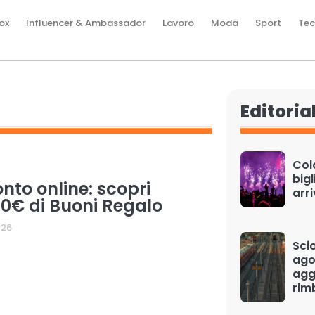
ox
Influencer & Ambassador
Lavoro
Moda
Sport
Tec
Editoria
Cold
bigl
nto online: scopri
arr
0€ di Buoni Regalo
026
Scio
ago
aggi
rim