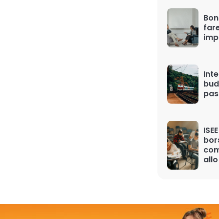
Bon
far
imp
Inte
bud
pas
ISEE
bor
com
allo