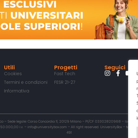
Utili
Progetti
Seguici
Cookies
Fast Tech
Termini e condizioni
FESR 21-27
Informativa
o – Sede legale: Corso Concordia 11, 20129 Milano – PI/CF 03302820968 – Iscritta al
00,00 i.v. – info@universitybox.com – All right reserved. UniversityBox – testata r
491