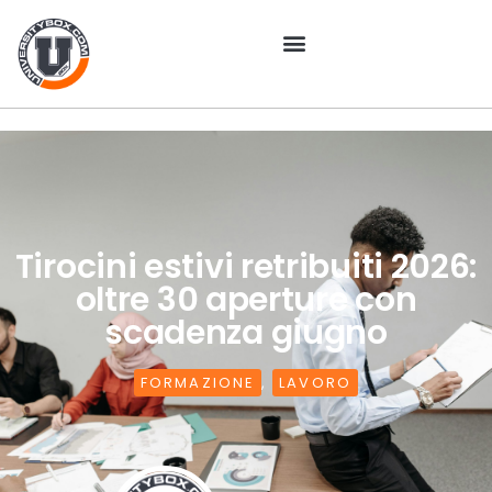
Tirocini estivi retribuiti 2026:
oltre 30 aperture con
scadenza giugno
FORMAZIONE
,
LAVORO