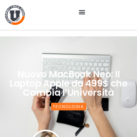
Nuovo MacBook Neo: Il
Laptop Apple da 499$ che
Cambia l’Università
TECNOLOGIA