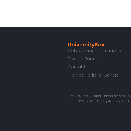
UniversityBox
Collaborazioni isitituzionali
Diventa Partner
Contatti
Politica Parità di Genere
© 2008/2024 Idea Link srl a socio unic
03302820968 – Capitale sociale € 50.0