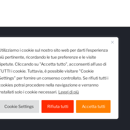
Scarica l'App
Utilizziamo i cookie sul nostro sito web per darti l'esperienza
più pertinente, ricordando le tue preferenze e le visite
ripetute. Cliccando su "Accetta tutto", acconsenti all'uso di
TUTTI i cookie. Tuttavia, è possibile visitare "Cookie
Settings" per fornire un consenso controllato. Se rifiuti tutti i
cookies potrai procedere nella navigazione e verranno
installati solo i cookie necessari.
Leggi di più
 registro delle imprese di Milano al n.
egistrata al Tribunale di Milano al n.
Cookie Settings
Rifiuta tutti
Accetta tutti