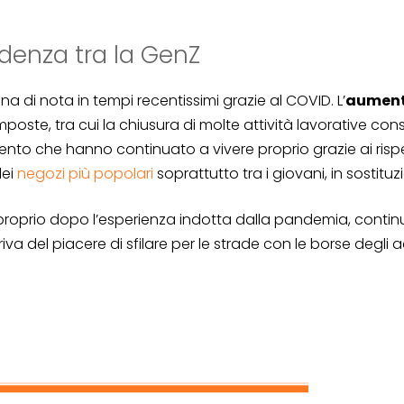
ndenza tra la GenZ
di nota in tempi recentissimi grazie al COVID. L’
aumento
mposte, tra cui la chiusura di molte attività lavorative con
ento che hanno continuato a vivere proprio grazie ai rispe
dei
negozi più popolari
soprattutto tra i giovani, in sostituz
proprio dopo l’esperienza indotta dalla pandemia, continu
el piacere di sfilare per le strade con le borse degli acqu