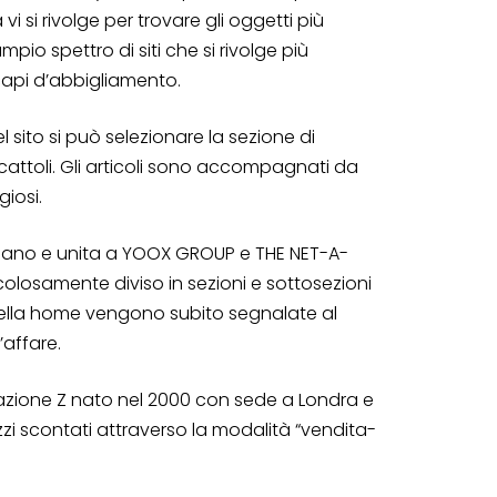
 si rivolge per trovare gli oggetti più
ampio spettro di siti che si rivolge più
capi d’abbigliamento.
l sito si può selezionare la sezione di
cattoli. Gli articoli sono accompagnati da
iosi.
Milano e unita a YOOX GROUP e THE NET-A-
colosamente diviso in sezioni e sottosezioni
so nella home vengono subito segnalate al
’affare.
erazione Z nato nel 2000 con sede a Londra e
ezzi scontati attraverso la modalità “vendita-