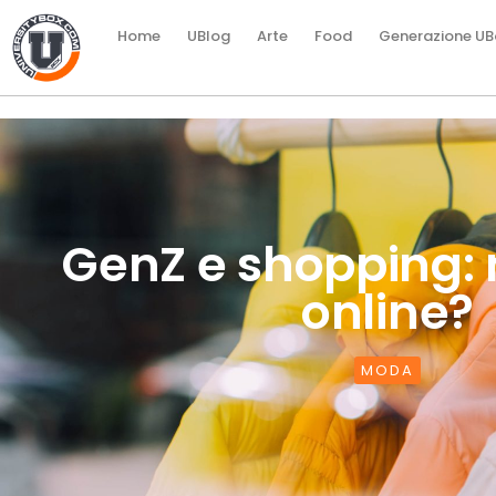
Home
UBlog
Arte
Food
Generazione UB
GenZ e shopping: 
online?
MODA