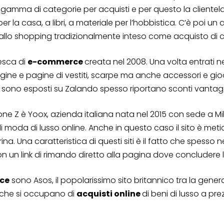
amma di categorie per acquisti e per questo la clientela vi
per la casa, a libri, a materiale per l’hobbistica. C’è poi un 
allo shopping tradizionalmente inteso come acquisto di 
desca di
e-commerce
creata nel 2008. Una volta entrati ne
pagine e pagine di vestiti, scarpe ma anche accessori e gio
e sono esposti su Zalando spesso riportano sconti vantagg
ione Z è Yoox, azienda italiana nata nel 2015 con sede a 
i moda di lusso online. Anche in questo caso il sito è meti
rina. Una caratteristica di questi siti è il fatto che spes
n un link di rimando diretto alla pagina dove concludere l
ce
sono Asos, il popolarissimo sito britannico tra la gen
 che si occupano di
acquisti online
di beni di lusso a pr