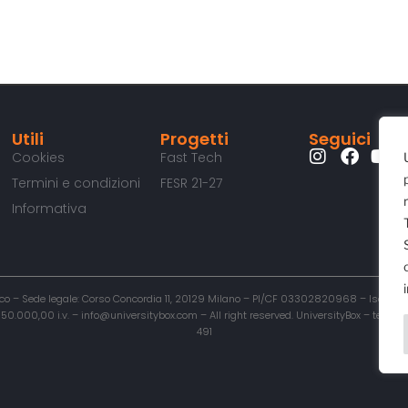
Utili
Progetti
Seguici
Cookies
Fast Tech
Termini e condizioni
FESR 21-27
Informativa
o – Sede legale: Corso Concordia 11, 20129 Milano – PI/CF 03302820968 – Iscritta al
00,00 i.v. – info@universitybox.com – All right reserved. UniversityBox – testata r
491