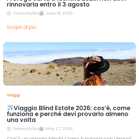
rinnovarla entro il 3 agosto
UniversityBox
June 18, 2026
Scopri di più
Viaggi
Viaggio Blind Estate 2026: cos’è, come
funziona e perché devi provarlo almeno
una volta
UniversityBox
May 27, 2026
Cos'è un viaggio blind? Come funziona con Utravel