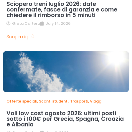
Sciopero treni luglio 2026: date
confermate, fasce di garanzia e come
chiedere il rimborso in 5 minuti
Greta Cartera
July 14, 2026
Scopri di più
Offerte speciali
,
Sconti studenti
,
Trasporti
,
Viaggi
Voli low cost agosto 2026: ultimi posti
sotto i 100€ per Grecia, Spagna, Croazia
e Albania