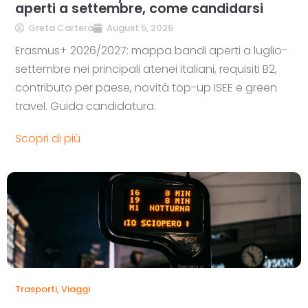
aperti a settembre, come candidarsi
Greta Cartera
August 5, 2026
Erasmus+ 2026/2027: mappa bandi aperti a luglio-
settembre nei principali atenei italiani, requisiti B2,
contributo per paese, novità top-up ISEE e green
travel. Guida candidatura.
Scopri di più
Trasporti
,
Viaggi