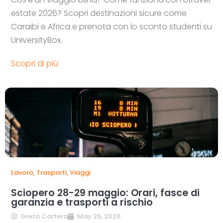
estate 2026? Scopri destinazioni sicure come
Caraibi e Africa e prenota con lo sconto studenti su
UniversityBox.
Scopri di più
Lavoro
,
Trasporti
,
Viaggi
Sciopero 28-29 maggio: Orari, fasce di
garanzia e trasporti a rischio
Greta Cartera
May 26, 2026