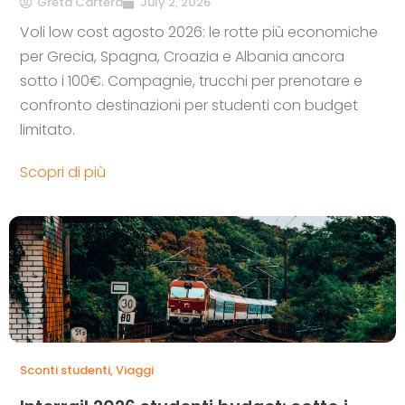
Greta Cartera
July 2, 2026
Voli low cost agosto 2026: le rotte più economiche
per Grecia, Spagna, Croazia e Albania ancora
sotto i 100€. Compagnie, trucchi per prenotare e
confronto destinazioni per studenti con budget
limitato.
Scopri di più
Sconti studenti
,
Viaggi