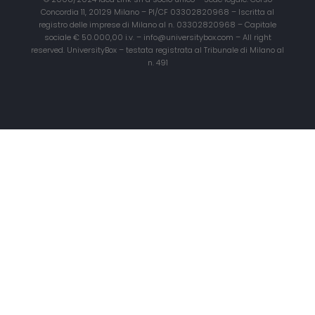
Concordia 11, 20129 Milano – PI/CF 03302820968 – Iscritta al
registro delle imprese di Milano al n. 03302820968 – Capitale
sociale € 50.000,00 i.v. – info@universitybox.com – All right
reserved. UniversityBox – testata registrata al Tribunale di Milano al
n. 491