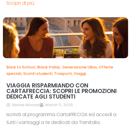
Scopri di più
Back to School
,
Black friday
,
Generazione UBox
,
Offerte
speciali
,
Sconti studenti
,
Trasporti
,
Viaggi
VIAGGIA RISPARMIANDO CON
CARTAFRECCIA: SCOPRI LE PROMOZIONI
DEDICATE AGLI STUDENTI
Abbas Monzer
March 11, 2025
Iscriviti al programma CartaFRECCIA ed accedi a
tutti i vantaggi a te dedicati da Trenitalia.