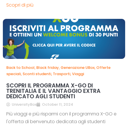
Scopri di più
Back to School
,
Black friday
,
Generazione UBox
,
Offerte
speciali
,
Sconti studenti
,
Trasporti
,
Viaggi
SCOPRI IL PROGRAMMA X-GO DI
TRENITALIA E IL VANTAGGIO EXTRA
DEDICATO AGLI STUDENTI
UniversityBox
October 11, 2024
Più viaggi e più risparmi con il programma X-GO e
l'offerta di benvenuto dedicata agli studenti