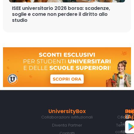
ISEE universitario 2026 borsa: scadenze,
soglie e come non perdere il diritto allo
studio
UniversityBox
Util
Pro
Seg
Sc
l'A
Collaborazioni isitituzionali
Cookies
Fast
Tech
Diventa Partner
Termini 
condizion
FESR
Contatti