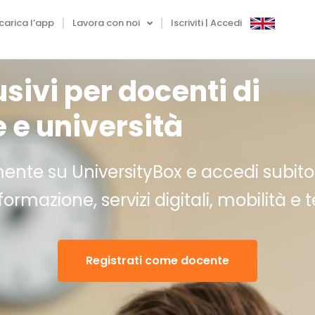
carica l’app
Lavora con noi
Iscriviti | Accedi
sivi per docenti di
 e università
ente su UniversityBox e accedi subito 
formazione, servizi digitali, mobilità e 
Registrati come docente