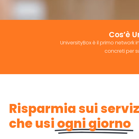
Cos’è Un
UniversityBox è il primo network i
concreti per s
Risparmia sui serviz
che usi
ogni giorno