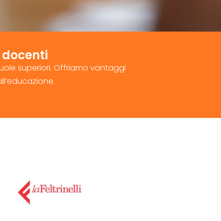
i docenti
scuole superiori. Offriamo vantaggi
all’educazione.