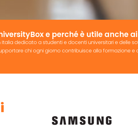
iversityBox e perché è utile anche a
n Italia dedicato a studenti e docenti universitari e delle 
upportare chi ogni giorno contribuisce alla formazione e 
i