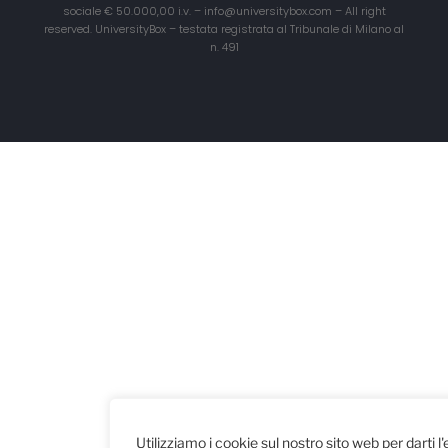
sociale € 50.000,00 i.v. – info@universitybox.com – All right
reserved. UniversityBox – testata registrata al Tribunale di Milano al
n. 491
Utilizziamo i cookie sul nostro sito web per darti l