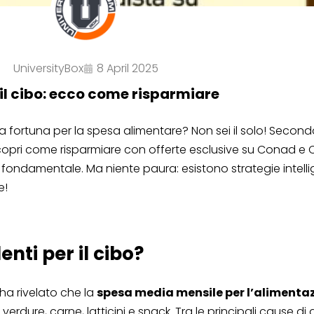
UniversityBox
8 April 2025
il cibo: ecco come risparmiare
fortuna per la spesa alimentare? Non sei il solo! Secondo re
scopri come risparmiare con offerte esclusive su Conad e C
o fondamentale. Ma niente paura: esistono strategie intell
e!
nti per il cibo?
ha rivelato che la
spesa media mensile per l’alimentaz
verdure, carne, latticini e snack. Tra le principali cause 