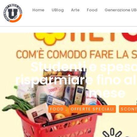
Home
UBlog
Arte
Food
Generazione UB
Studenti e spes
risparmiare fino a
mese
FOOD
,
OFFERTE SPECIALI
,
SCONT