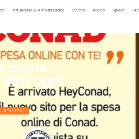
ox
Influencer & Ambassador
Lavoro
Moda
Sport
Tec
a: come
l 55% ogni
I STUDENTI