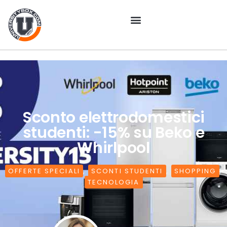
Sconto elettrodomestici
studenti: -15% su Beko e
Whirlpool
OFFERTE SPECIALI
,
SCONTI STUDENTI
,
SHOPPING
,
TECNOLOGIA