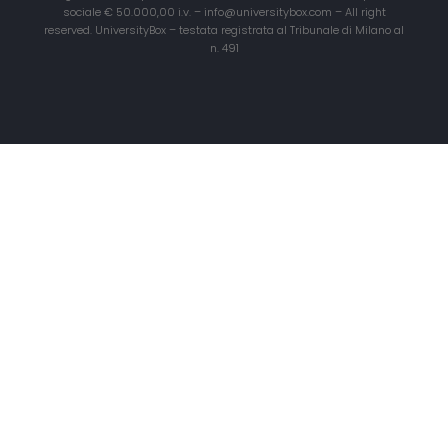
sociale € 50.000,00 i.v. – info@universitybox.com – All right
reserved. UniversityBox – testata registrata al Tribunale di Milano al
n. 491