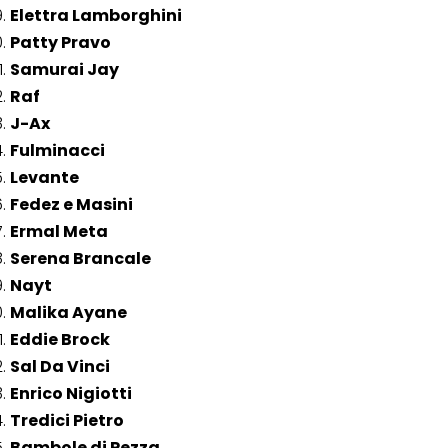
Elettra Lamborghini
Patty Pravo
Samurai Jay
Raf
J-Ax
Fulminacci
Levante
Fedez e Masini
Ermal Meta
Serena Brancale
Nayt
Malika Ayane
Eddie Brock
Sal Da Vinci
Enrico Nigiotti
Tredici Pietro
Bambole di Pezza