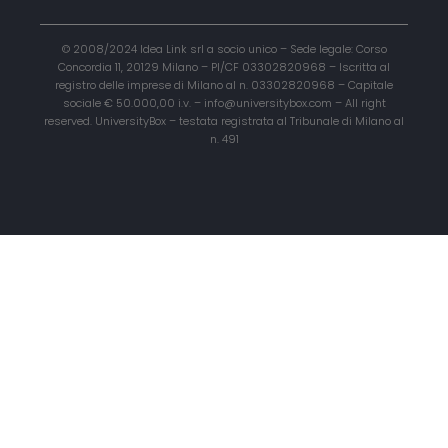
© 2008/2024 Idea Link srl a socio unico – Sede legale: Corso
Concordia 11, 20129 Milano – PI/CF 03302820968 – Iscritta al
registro delle imprese di Milano al n. 03302820968 – Capitale
sociale € 50.000,00 i.v. – info@universitybox.com – All right
reserved. UniversityBox – testata registrata al Tribunale di Milano al
n. 491