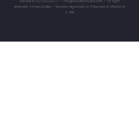
sociale € 50.000,00 i.v. – info@universitybox.com – All right
reserved. UniversityBox – testata registrata al Tribunale di Milano al
n. 491