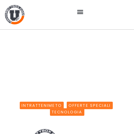
Novità Amazon Prime Video:
tutte le nuove uscite 2025 e
una promozione studenti
imperdibile
INTRATTENIMETO
,
OFFERTE SPECIALI
,
TECNOLOGIA