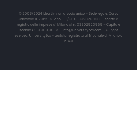
© 2008/2024 Idea Link srl a socio unico – Sede legale: Corso
Concordia 11, 20129 Milano – PI/CF 03302820968 – Iscritta al
registro delle imprese di Milano al n. 03302820968 – Capitale
sociale € 50.000,00 i.v. – info@universitybox.com – All right
reserved. UniversityBox – testata registrata al Tribunale di Milano al
n. 491