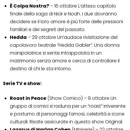
È Colpa Nostra?
– 16 ottobre L’atteso capitolo
finale della saga di Nick e Noah. I due dovranno
decidere se il loro amore è più forte delle pressioni
familiari e dei segreti del passato.
Hedda
– 29 ottobre Un’audace rivisitazione del
capolavoro teatrale “Hedda Gabler”. Una donna
manipolatrice si sente intrappolata in un
matrimonio senza amore e cerca di controllare il
destino di chi le sta intorno.
Serie TV e show:
Roast in Peace
(Show Comico) – 9 ottobre Un
gruppo di comici si raduna per un “roast” irriverente
e postumo di personaggi famosi, celebrità e icone
culturali. Risate assicurate in questo show Original.
Lazarus di Harlan Coben
(Miniserie) – 22 ottobre