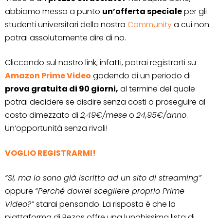
abbiamo messo a punto
un’offerta speciale
per gli
studenti universitari della nostra
Community
a cui non
potrai assolutamente dire di no.
Cliccando sul nostro link, infatti, potrai registrarti su
Amazon Prime Video
godendo di un periodo di
prova gratuita di 90 giorni,
al termine del quale
potrai decidere se disdire senza costi o proseguire al
costo dimezzato di
2,49€/mese
o
24,95€/anno
.
Un’opportunità senza rivali!
VOGLIO REGISTRARMI!
“Sì, ma io sono già iscritto ad un sito di streaming”
oppure
“Perché dovrei scegliere proprio Prime
Video?”
starai pensando. La risposta è che la
piattaforma di Bezos offre una lunghissima lista di