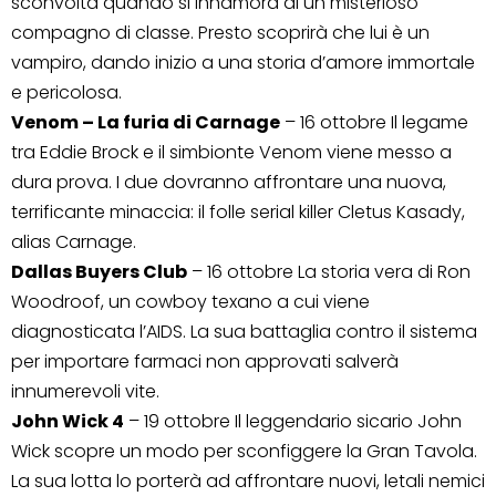
sconvolta quando si innamora di un misterioso
compagno di classe. Presto scoprirà che lui è un
vampiro, dando inizio a una storia d’amore immortale
e pericolosa.
Venom – La furia di Carnage
– 16 ottobre Il legame
tra Eddie Brock e il simbionte Venom viene messo a
dura prova. I due dovranno affrontare una nuova,
terrificante minaccia: il folle serial killer Cletus Kasady,
alias Carnage.
Dallas Buyers Club
– 16 ottobre La storia vera di Ron
Woodroof, un cowboy texano a cui viene
diagnosticata l’AIDS. La sua battaglia contro il sistema
per importare farmaci non approvati salverà
innumerevoli vite.
John Wick 4
– 19 ottobre Il leggendario sicario John
Wick scopre un modo per sconfiggere la Gran Tavola.
La sua lotta lo porterà ad affrontare nuovi, letali nemici