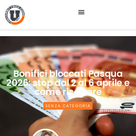
Bonifici bloccati Pasqua
2026: stop dal 2 al 6 aprile e
come risolvere
SENZA CATEGORIA